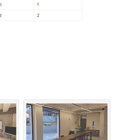
커
1
크
2