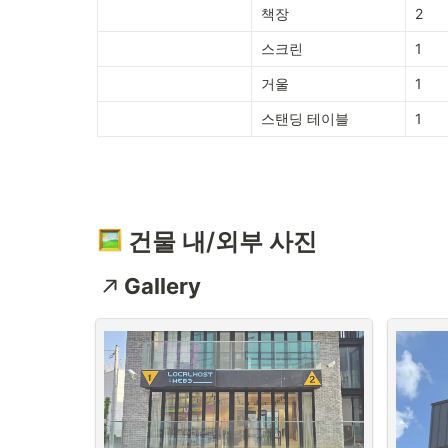
책장
2
스크린
1
거울
1
스탠딩 테이블
1
 건물 내/외부 사진
Gallery