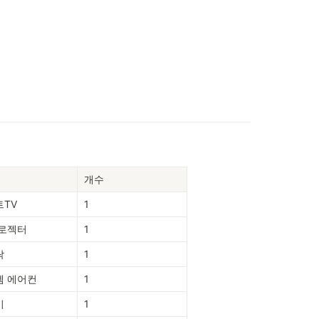
개수
TV
1
프로젝터
1
락
1
템 에어컨
1
기
1