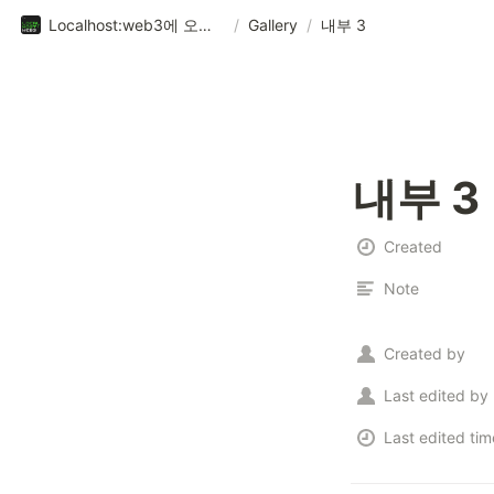
Localhost:web3에 오신 것을 환영합니다!
/
Gallery
/
내부 3
내부 3
Created
Note
Created by
Last edited by
Last edited tim